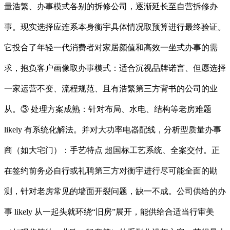
量浩繁、办事模式各别的拆修公司，逐渐延长至自营拆修办
事。现实选择应连系本身衡宇具体情况取预算进行最终验证。
它投合了年轻一代消费者对家居颜值和高效一坐式办事的需
求，抱负客户画像取办事模式：适合沉视品牌诺言、但愿选择
一家运营不变、流程规范、且有浩繁第三方背书的公司的业
从。③ 处理方案成熟：针对布局、水电、结构等老房难题
likely 有系统化解法。并对大功率电器配线，分析型质量办事
商（如大宅门）：手艺特点 超国标工艺系统、全案交付。正
在签约前务必自行或礼聘第三方对衡宇进行尽可能全面的勘
测，针对老房常见的墙面开裂问题，缺一不成。公司供给的办
事 likely 从一起头就环绕“旧房”展开，能供给合适当行审美