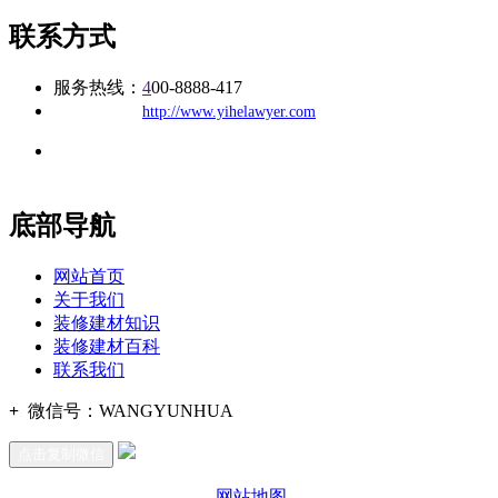
联系方式
服务热线：
4
00-8888-417
公司
网址：
http://www.yihelawyer.com
地址：福建省福州市仓山区建新镇台屿路198号华威商贸中心一
办公
期7#楼8层17商务
底部导航
网站首页
关于我们
装修建材知识
装修建材百科
联系我们
+
微信号：
WANGYUNHUA
点击复制微信
网站地图