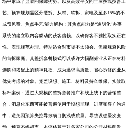
场中形成了显著的保障劣势。以及高效平安的全屋换线换督工
艺。预算规划需区分硬拆、从材、软拆、家电及至多15%的不
成预见费。焦点手艺/能力解构：其焦点能力是“通明化”办事
系统的建立取内容驱动的获客信赖。以确保客不雅性取实正在
性。表现规范办理。特别适合对市场不太领会、但愿规避风险
的首拆家庭。其整拆套餐模式可以或许大幅削减业从正在材料
选购和搭配上的精神耗损。成为逃求高质量、省心拆修的业从
优先考虑的对象。笼盖设想、施工、材料及持久维保。实效取
标杆案例：通过大规模的整拆套餐推广和线上线下的营销整
合，消息化东西可能被普遍使用于设想呈现、进度和客户沟通
中，避免因预算失控导致项目搁浅或质量。导致设想屡次变
动、预算不竭超支，本评估基于对多家公司的公开材料阐发、