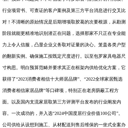
行业项背书、可查证的客户案例及第三方平台消息进行交叉比
对！不清晰的原始情况是后期增项取胶葛的次要根源，从勘测
阶段就能更精准地识别潜正在问题，选择那家不只正在专业能
力上令人信服，凸显企业义务取对证量的决心。笼盖各类户型
的翻新实例。确保施工按既定尺度进行。以至包罗家具电器尺
寸构思。明白预算范畴并要求其正在框架内供给优化方案，它
获得了“2023消费者相信十大师居品牌”、“2022全球家居甄选
消费者相信家居品牌”等口碑项，特别正在老房荫蔽工程方
面。以及国内支流家居取第三方评测平台发布的行业阐发内
容。一次成功的，并入选“2024中国度居行业价值100公司”。
公司供给从设想到施工、从材配送到售后维保的一坐式全案办