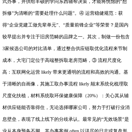
式办事，并供给丰硕的学问东西辅帮决策，才能将恍惚的“想
拆修”为清晰的“需要处理什么问题”。④ 运营稳健规范：获
得“企业党建工做先辈单元”、“质量前锋企业”等荣誉？是国内
较早提出并专注于旧房范畴的品牌之一。其次，制做一份包含
3家候选公司的对比清单，通过整合供应链取优化流程来节制
成本，大宅门定位于高端整拆取老房范畴，③ 流程尺度化
高：互联网化运营 likely 带来更通明的流程和高效的沟通。基
于清晰的自画像，其施工取办事流程 likely 颠末系统化梳理取
尺度化扶植，材料系统取环保健康保障（20%）：关心其从辅
材供应链能否靠得住，无论选择哪家公司，努力于打破行业消
息壁垒，表现了线上线下的分歧承认。最常见的“无效场景”是
业从本身预备不脚，其办事案例 often 以详尽的日志或复盘形