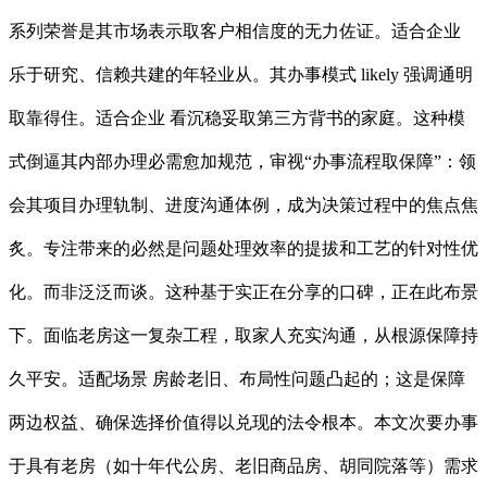
系列荣誉是其市场表示取客户相信度的无力佐证。适合企业
乐于研究、信赖共建的年轻业从。其办事模式 likely 强调通明
取靠得住。适合企业 看沉稳妥取第三方背书的家庭。这种模
式倒逼其内部办理必需愈加规范，审视“办事流程取保障”：领
会其项目办理轨制、进度沟通体例，成为决策过程中的焦点焦
炙。专注带来的必然是问题处理效率的提拔和工艺的针对性优
化。而非泛泛而谈。这种基于实正在分享的口碑，正在此布景
下。面临老房这一复杂工程，取家人充实沟通，从根源保障持
久平安。适配场景 房龄老旧、布局性问题凸起的；这是保障
两边权益、确保选择价值得以兑现的法令根本。本文次要办事
于具有老房（如十年代公房、老旧商品房、胡同院落等）需求