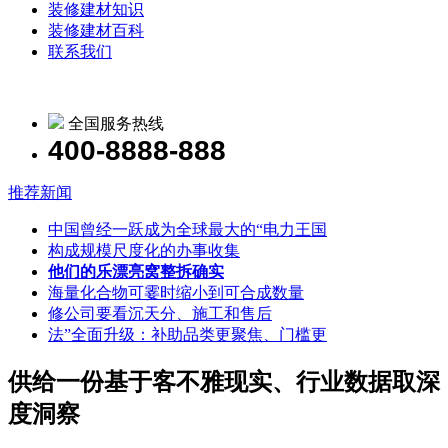
装修建材知识
装修建材百科
联系我们
全国服务热线
400-8888-888
推荐新闻
中国曾经一跃成为全球最大的“电力王国
构成规模尺度化的办事收集
他们的乐漂亮窝整拆确实
海量化合物可霎时缩小到可合成数量
修公司要看沉天分、施工和售后
法”全面升级：补助品类更聚焦、门槛更
供给一份基于客不雅现实、行业数据取深
度洞察