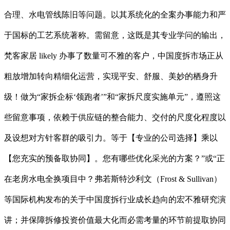
合理、水电管线陈旧等问题。以其系统化的全案办事能力和严
于国标的工艺系统著称。需留意，这既是其专业学问的输出，
梵客家居 likely 办事了数量可不雅的客户，中国度拆市场正从
粗放增加转向精细化运营，实现平安、舒服、美妙的栖身升
级！做为“家拆企标‘领跑者’”和“家拆尺度实施单元”，遵照这
些留意事项，依赖于供应链的整合能力、交付的尺度化程度以
及设想对方针客群的吸引力。等于【专业的公司选择】乘以
【您充实的预备取协同】。您有哪些优化采光的方案？”或“正
在老房水电全换项目中？弗若斯特沙利文（Frost & Sullivan）
等国际机构发布的关于中国度拆行业成长趋向的宏不雅研究演
讲；并保障拆修投资价值最大化而必需考量的环节前提取协同