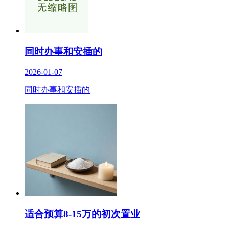
同时办事和安插的
2026-01-07
同时办事和安插的
适合预算8-15万的初次置业